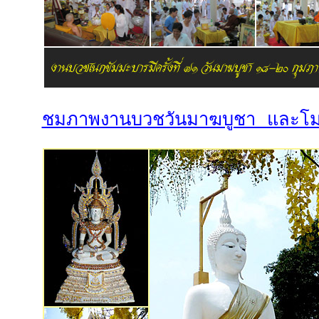
ชมภาพงานบวชวันมาฆบูชา และโมท