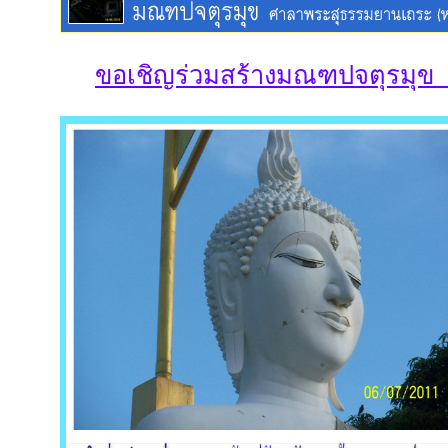
ขอเชิญร่วมสร้างมณฑปจตุรมุข 