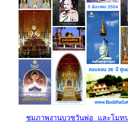
ชมภาพงานบวชวันพ่อ และโมทนา