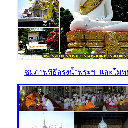
ชมภาพพิธีสรงน้ำพระฯ และโมทน