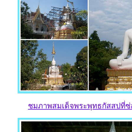
ชมภาพสมเด็จพระพุทธกัสสปที่ซ