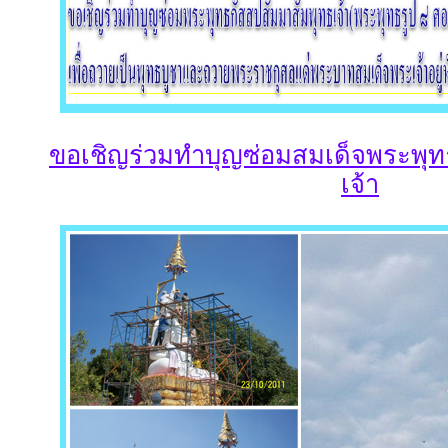
ขอเชิญร่วมทำบุญซ่อมสมเด็จพระพุท
เจ้า