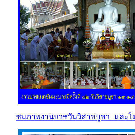
ชมภาพงานบวชวันวิสาขบูชา และโม