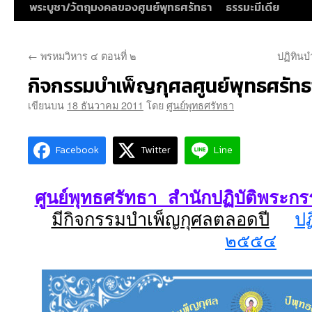
พระบูชา/วัตถุมงคลของศูนย์พุทธศรัทธา
ธรรมะมีเดีย
←
พรหมวิหาร ๔ ตอนที่ ๒
ปฏิทินบ
กิจกรรมบำเพ็ญกุศลศูนย์พุทธศรัทธ
เขียนบน
18 ธันวาคม 2011
โดย
ศูนย์พุทธศรัทธา
Facebook
Twitter
Line
ศูนย์พุทธศรัทธา สำนักปฏิบัติพระก
มีกิจกรรมบำเพ็ญกุศลตลอดปี
ปฏ
๒๕๕๔