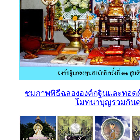
ชมภาพพิธีฉลององค์กฐินและทอดผ
โมทนาบุญร่วมกันค