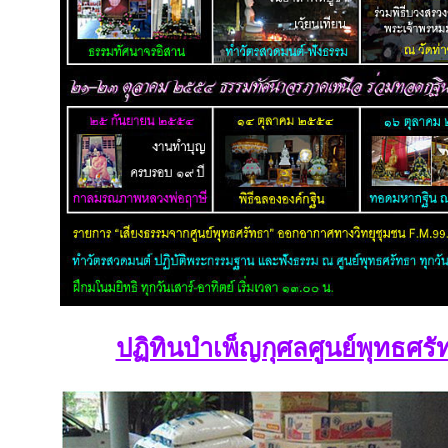
ปฏิทินบำเพ็ญกุศลศูนย์พุทธศ