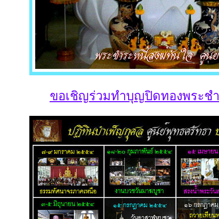
ขอเชิญร่วมทำบุญปิดทองพระชำร