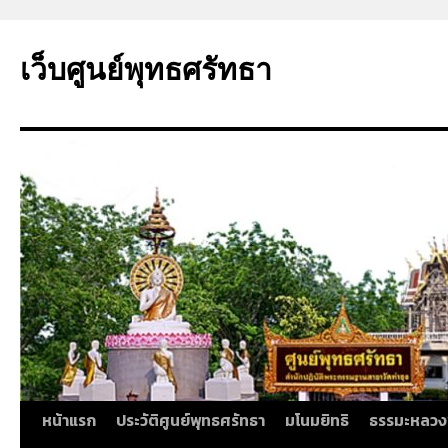
ข้าม
ไป
เว็บศูนย์พุทธศรัทธา
ยัง
เนื้อหา
หน้าแรก
ประวัติศูนย์พุทธศรัทธา
มโนมยิทธิ
ธรรมะหลวง