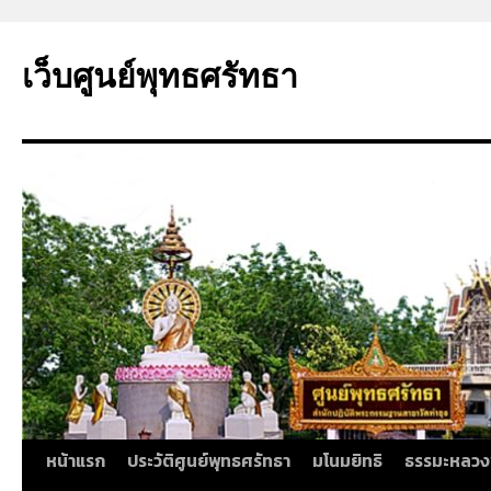
ข้าม
ไป
เว็บศูนย์พุทธศรัทธา
ยัง
เนื้อหา
หน้าแรก
ประวัติศูนย์พุทธศรัทธา
มโนมยิทธิ
ธรรมะหลวง