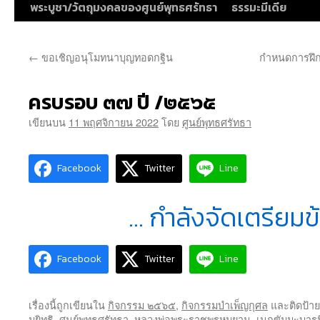
พระบูชา/วัตถุมงคลของศูนย์พุทธศรัทธา
ธรรมะมีเดีย
←
ขอเชิญอนุโมทนาบุญทอดกฐิน
กำหนดการฝึก
ครบรอบ ๓๗ ปี /๒๕๖๕
เขียนบน
11 พฤศจิกายน 2022
โดย
ศูนย์พุทธศรัทธา
Facebook
Twitter
Line
… กำลังจัดเตรียมข
Facebook
Twitter
Line
เรื่องนี้ถูกเขียนใน
กิจกรรม ๒๕๖๕
,
กิจกรรมบำเพ็ญกุศล
และติดป้า
มยิทธิ
,
ศูนย์พุทธศรัทธา
,
หลวงพ่อพระราชพรหมยาน
,
เนกขัมมะบารม