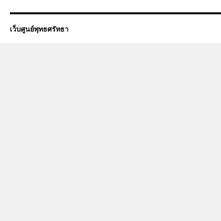
เว็บศูนย์พุทธศรัทธา