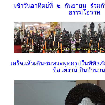
เช้าวันอาทิตย์ที่ ๒ กันยายน ร่วม
ธรรมโอวาท
เสร็จแล้วเดินชมพระพุทธรูปในพิพิธภั
ที่สวยงามเป็นจำนว