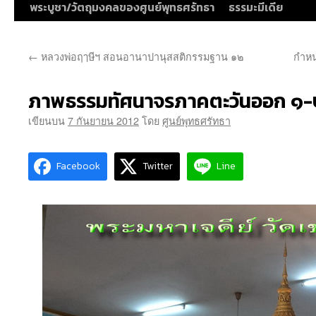
พระบูชา/วัตถุมงคลของศูนย์พุทธศรัทธา
ธรรมะมีเดีย
←
หลวงพ่อฤๅษีฯ สอนอานาปานุสสติกรรมฐาน ๑๒
กำหน
ภาพธรรมทัศนาจรภาคตะวันออก ๑-
เขียนบน
7 กันยายน 2012
โดย
ศูนย์พุทธศรัทธา
Facebook
Twitter
Line