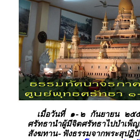
เมื่อวันที่ ๑-๒ กันยายน ๒๕
ศรัทธานำผู้มีจิตศรัทธาไปบำเพ็
สังฆทาน-ฟังธรรมจากพระสุปฏิป