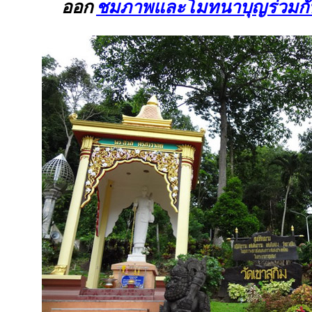
ออก
ชมภาพและโมทนาบุญร่วมกั