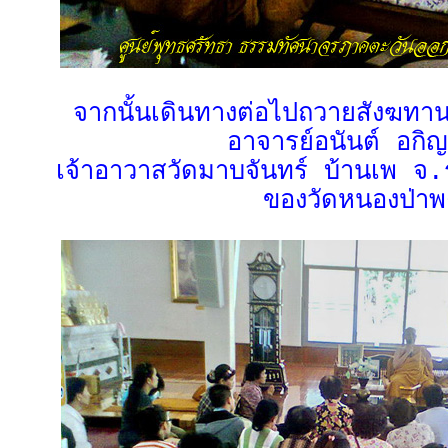
จากนั้นเดินทางต่อไปถวายสังฆท
อาจารย์อนันต์ อกิ
เจ้าอาวาสวัดมาบจันทร์ บ้านเพ จ
ของวัดหนองป่าพ