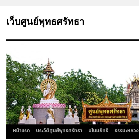
ข้าม
ไป
เว็บศูนย์พุทธศรัทธา
ยัง
เนื้อหา
หน้าแรก
ประวัติศูนย์พุทธศรัทธา
มโนมยิทธิ
ธรรมะหลวง