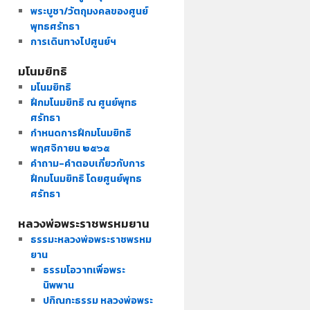
พระบูชา/วัตถุมงคลของศูนย์
พุทธศรัทธา
การเดินทางไปศูนย์ฯ
มโนมยิทธิ
มโนมยิทธิ
ฝึกมโนมยิทธิ ณ ศูนย์พุทธ
ศรัทธา
กำหนดการฝึกมโนมยิทธิ
พฤศจิกายน ๒๕๖๕
คำถาม-คำตอบเกี่ยวกับการ
ฝึกมโนมยิทธิ โดยศูนย์พุทธ
ศรัทธา
หลวงพ่อพระราชพรหมยาน
ธรรมะหลวงพ่อพระราชพรหม
ยาน
ธรรมโอวาทเพื่อพระ
นิพพาน
ปกิณกะธรรม หลวงพ่อพระ