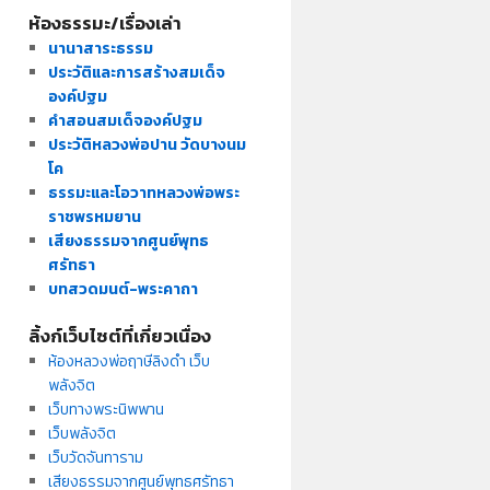
ห้องธรรมะ/เรื่องเล่า
นานาสาระธรรม
ประวัติและการสร้างสมเด็จ
องค์ปฐม
คำสอนสมเด็จองค์ปฐม
ประวัติหลวงพ่อปาน วัดบางนม
โค
ธรรมะและโอวาทหลวงพ่อพระ
ราชพรหมยาน
เสียงธรรมจากศูนย์พุทธ
ศรัทธา
บทสวดมนต์-พระคาถา
ลิ้งก์เว็บไซต์ที่เกี่ยวเนื่อง
ห้องหลวงพ่อฤาษีลิงดำ เว็บ
พลังจิต
เว็บทางพระนิพพาน
เว็บพลังจิต
เว็บวัดจันทาราม
เสียงธรรมจากศูนย์พุทธศรัทธา