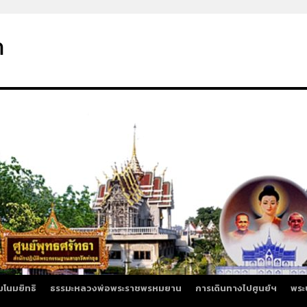
า
มโนมยิทธิ
ธรรมะหลวงพ่อพระราชพรหมยาน
การเดินทางไปศูนย์ฯ
พระ