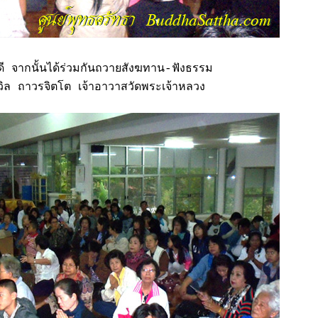
ดี จากนั้นได้ร่วมกันถวายสังฆทาน-ฟังธรรม
ิล ถาวรจิตโต เจ้าอาวาสวัดพระเจ้าหลวง