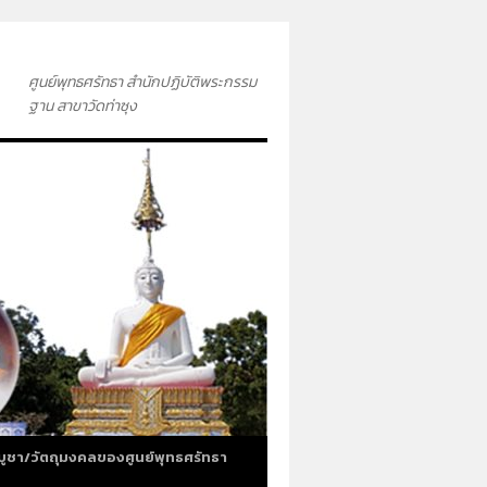
ศูนย์พุทธศรัทธา สำนักปฏิบัติพระกรรม
ฐาน สาขาวัดท่าซุง
บูชา/วัตถุมงคลของศูนย์พุทธศรัทธา