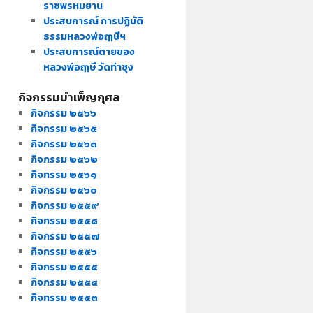
ราชพรหมยาน
ประสบการณ์ การปฏิบัติ
ธรรมหลวงพ่อฤๅษีฯ
ประสบการณ์ตายของ
หลวงพ่อฤๅษี วัดท่าซุง
กิจกรรมบำเพ็ญกุศล
กิจกรรม ๒๕๖๖
กิจกรรม ๒๕๖๕
กิจกรรม ๒๕๖๓
กิจกรรม ๒๕๖๒
กิจกรรม ๒๕๖๑
กิจกรรม ๒๕๖๐
กิจกรรม ๒๕๕๙
กิจกรรม ๒๕๕๘
กิจกรรม ๒๕๕๗
กิจกรรม ๒๕๕๖
กิจกรรม ๒๕๕๕
กิจกรรม ๒๕๕๔
กิจกรรม ๒๕๕๓