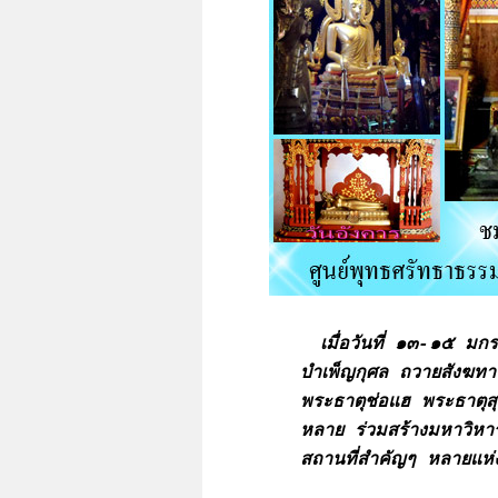
เมื่อวันที่ ๑๓-๑๕ มก
บำเพ็ญกุศล ถวายสังฆทา
พระธาตุช่อแฮ พระธาตุสุโ
หลาย ร่วมสร้างมหาวิหา
สถานที่สำคัญๆ หลายแห่