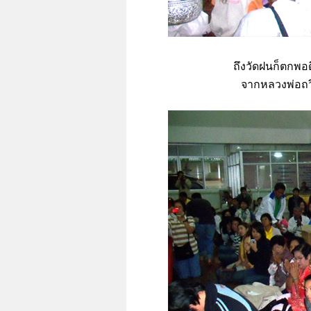
ถึงวัดฝนก็ตกพอ
จากหลวงพ่อถว