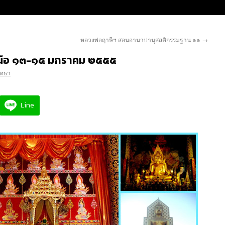
หลวงพ่อฤาษีฯ สอนอานาปานุสสติกรรมฐาน ๑๑
→
นือ ๑๓-๑๕ มกราคม ๒๕๕๕
ัทธา
Line