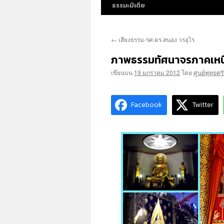
ธรรมะมีเดีย
←
เสียงธรรม-รศ.ดร.สนอง วรอุไร
ภาพธรรมทัศนาจรภาคเห
เขียนบน
19 มกราคม 2012
โดย
ศูนย์พุทธศร
Facebook
Twitter