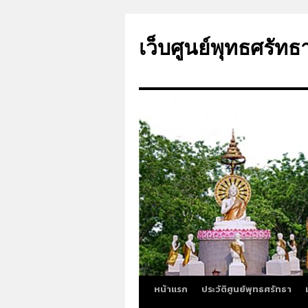
ข้าม
ไป
เว็บศูนย์พุทธศรัทธ
ยัง
เนื้อหา
หน้าแรก
ประวัติศูนย์พุทธศรัทธา