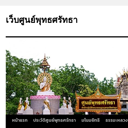
ข้าม
ไป
เว็บศูนย์พุทธศรัทธา
ยัง
เนื้อหา
หน้าแรก
ประวัติศูนย์พุทธศรัทธา
มโนมยิทธิ
ธรรมะหลวง