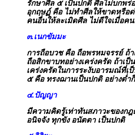
รักษาศีล ๕ เป็นปกติ ศีลไม่บกพร
อุกฤษฏ์ คือ ไม่ทำศีลให้ขาดหรือด่
คนอื่นให้ละเมิดศีล ไม่ดีใจเมื่อคน
๓.เนกขัมมะ
การถือบวช คือ ถือพรหมจรรย์ ถ้าเ
ถือสิกขาบทอย่างเคร่งครัด ถ้าเป
เคร่งครัดในการระงับอารมณ์ที่เป
๕ คือ ทรงฌานเป็นปกติ อย่างต่
๔.ปัญญา
มีความคิดรู้เท่าทันสภาวะของกฎ
อนิจจัง ทุกขัง อนัตตา เป็นปกติ