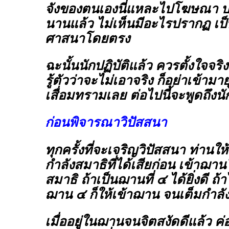
จังของตนเองนี่แหละไปโฆษณา บอก
นานแล้ว ไม่เห็นมีอะไรปรากฏ เ
ศาสนาโดยตรง
ฉะนั้นนักปฏิบัติแล้ว ควรตั้งใจจริ
รู้ตัวว่าจะไม่เอาจริง ก็อย่าเข้าม
เสื่อมทรามเลย ต่อไปนี้จะพูดถึงนักป
ก่อนพิจารณาวิปัสสนา
ทุกครั้งที่จะเจริญวิปัสสนา ท่าน
กำลังสมาธิที่ได้เสียก่อน เข้าฌานใ
สมาธิ ถ้าเป็นฌานที่ ๔ ได้ยิ่งดี ถ้า
ฌาน ๔ ก็ให้เข้าฌาน จนเต็มกำลังส
เมื่ออยู่ในฌานจนจิตสงัดดีแล้ว ค