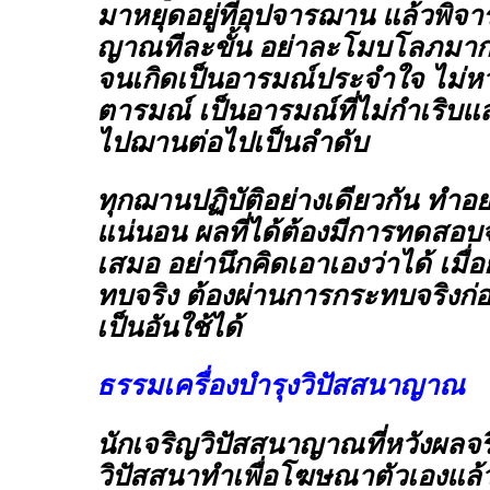
มาหยุดอยู่ที่อุปจารฌาน แล้วพิจ
ญาณทีละขั้น อย่าละโมบโลภมาก ท
จนเกิดเป็นอารมณ์ประจำใจ ไม่หว
ตารมณ์ เป็นอารมณ์ที่ไม่กำเริบแล้
ไปฌานต่อไปเป็นลำดับ
ทุกฌานปฏิบัติอย่างเดียวกัน ทำอย่
แน่นอน ผลที่ได้ต้องมีการทดสอบ
เสมอ อย่านึกคิดเอาเองว่าได้ เมื่
ทบจริง ต้องผ่านการกระทบจริงก่อ
เป็นอันใช้ได้
ธรรมเครื่องบำรุงวิปัสสนาญาณ
นักเจริญวิปัสสนาญาณที่หวังผลจริ
วิปัสสนาทำเพื่อโฆษณาตัวเองแล้ว