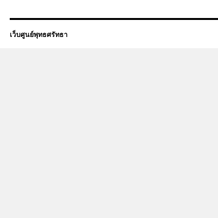
เว็บศูนย์พุทธศรัทธา