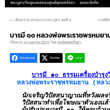
พระบูชา/วัตถุมงคลของศูนย์พุทธศรัทธา
ธรรมะมีเดีย
←
เสียงธรรม-ธรรมะจากพระสูตร ชุดที่ ๒
ภาพพิธี
บารมี ๑๐ หลวงพ่อพระราชพรหมยา
เขียนบน
14 เมษายน 2010
โดย
ศูนย์พุทธศรัทธา
Facebook
Twitter
Line
บารมี ๑๐ ธรรมเครื่องบำรุ
หลวงพ่อพระราชพรหมยาน (หลวงพ่
นักเจริญวิปัสสนาญาณที่หวังผลจริ
วิปัสสนาทำเพื่อโฆษณาตัวเองแล้ว