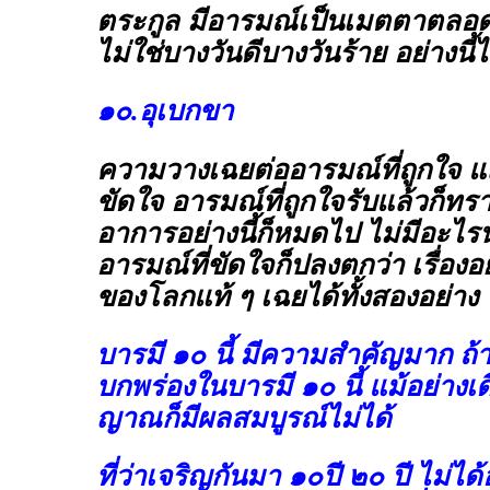
ตระกูล มีอารมณ์เป็นเมตตาตลอดว
ไม่ใช่บางวันดีบางวันร้าย อย่างนี้ไ
๑๐.อุเบกขา
ความวางเฉยต่ออารมณ์ที่ถูกใจ แ
ขัดใจ อารมณ์ที่ถูกใจรับแล้วก็ทรา
อาการอย่างนี้ก็หมดไป ไม่มีอะไรน
อารมณ์ที่ขัดใจก็ปลงตกว่า เรื่องอ
ของโลกแท้ ๆ เฉยได้ทั้งสองอย่าง
บารมี ๑๐ นี้ มีความสำคัญมาก
ถ้
บกพร่องในบารมี ๑๐ นี้ แม้อย่างเด
ญาณก็มีผลสมบูรณ์ไม่ได้
ที่ว่าเจริญกันมา ๑๐ปี ๒๐ ปี ไม่ได