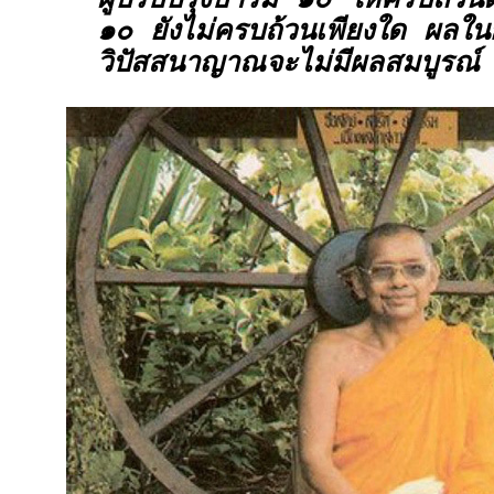
ผู้ปรับปรุงบารมี ๑๐ ให้ครบถ้วน
๑๐ ยังไม่ครบถ้วนเพียงใด ผลใน
วิปัสสนาญาณจะไม่มีผลสมบูรณ์