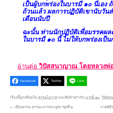
เป็นผู้บกพร่องในบารมี ๑๐ นี่เอง 
ถ้วนแล้ว ผลการปฏิบัติเขานับวันสำ
เดือนนับปี
ฉะนั้น ท่านนักปฏิบัติเพื่อมรรคผล
ในบารมี ๑๐ นี้ ไม่ให้บกพร่องเป็
อ่านต่อ
วิปัสสนาญาณ โดยหลวงพ
Facebook
Twitter
Line
เรื่องนี้ถูกเขียนใน
ธรรมโอวาท
และติดป้ายกำกับ
บารมี ๑๐
,
วิปัส
←
เสียงธรรม-ธรรมะจากพระสูตร ชุดที่ ๒
ภาพพิธี