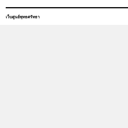
เว็บศูนย์พุทธศรัทธา