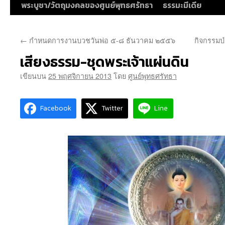
พระบูชา/วัตถุมงคลของศูนย์พุทธศรัทธา
ธรรมะมีเดีย
←
กำหนดการงานบวชวันพ่อ ๕-๘ ธันวาคม ๒๕๕๖
กิจกรรมบ
เสียงธรรม-ชุดพระเจ้าแผ่นดิน
เขียนบน
25 พฤศจิกายน 2013
โดย
ศูนย์พุทธศรัทธา
Facebook
Twitter
Line