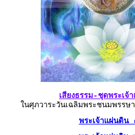
เสียงธรรม-ชุดพระเจ้า
ในศุภวาระวันเฉลิมพระชนมพรรษ
พระเจ้าแผ่นดิน 