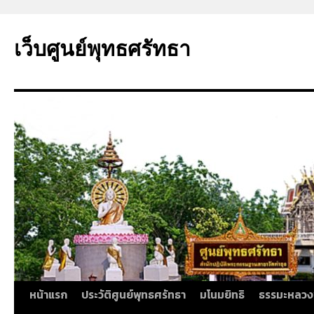
ข้าม
ไป
เว็บศูนย์พุทธศรัทธา
ยัง
เนื้อหา
หน้าแรก
ประวัติศูนย์พุทธศรัทธา
มโนมยิทธิ
ธรรมะหลวง