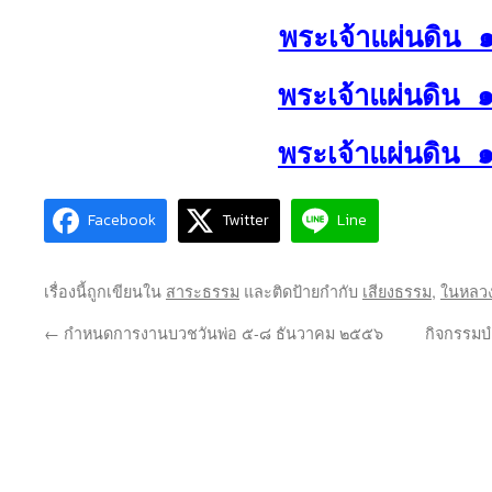
พระเจ้าแผ่นดิน 
พระเจ้าแผ่นดิน 
พระเจ้าแผ่นดิน 
Facebook
Twitter
Line
เรื่องนี้ถูกเขียนใน
สาระธรรม
และติดป้ายกำกับ
เสียงธรรม
,
ในหลว
←
กำหนดการงานบวชวันพ่อ ๕-๘ ธันวาคม ๒๕๕๖
กิจกรรมบ