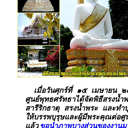
เมื่อวันศุกร์ที่ ๑๕ เมษายน 
ศูนย์พุทธศรัทธาได้จัดพิธีสรงน้
สารีริกธาตุ สรงน้ำพระ และทำบุ
ให้บรรพบุรุษและผู้มีพระคุณต่อศูน
แล้ว
ขอนำภาพบางส่วนของงานมาใ