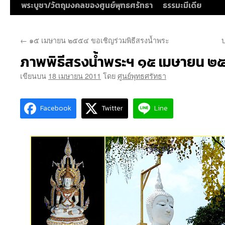
พระบูชา/วัตถุมงคลของศูนย์พุทธศรัทธา
ธรรมะมีเดีย
←
๑๕ เมษายน ๒๕๕๔ ขอเชิญร่วมพิธีสรงน้ำพระ
ภาพพิธีสรงน้ำพระฯ ๑๕ เมษายน ๒
เขียนบน
18 เมษายน 2011
โดย
ศูนย์พุทธศรัทธา
Facebook
Twitter
Line