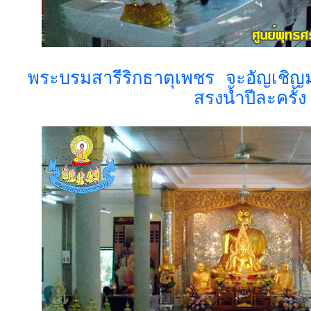
พระบรมสารีริกธาตุเพชร จะอัญเชิญ
สรงน้ำปีละครั้ง