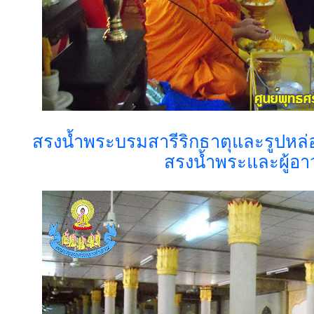
สรงน้ำพระบรมสารีริกธาตุและรูปหล่
สรงน้ำพระและผู้อา