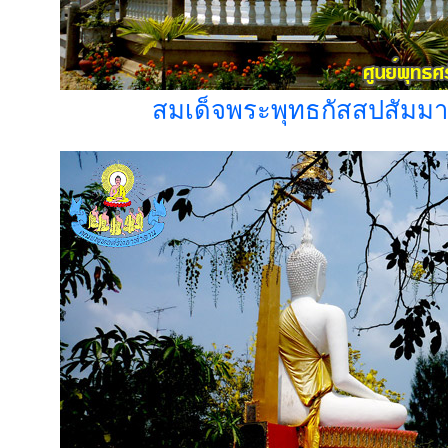
สมเด็จพระพุทธกัสสปสัมมาส