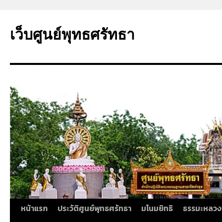
ข้าม
ไป
เว็บศูนย์พุทธศรัทธา
ยัง
เนื้อหา
หน้าแรก
ประวัติศูนย์พุทธศรัทธา
มโนมยิทธิ
ธรรมะหลวง