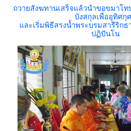
ถวายสังฆทานเสร็จแล้วนำขอขมาโทษ
บังสกุลเพื่ออุทิศกุ
และเริ่มพิธีสรงน้ำพระบรมสารีริกธ
ปฏิปันโน