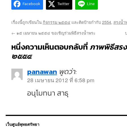
Facebook
Twitter
Line
เรื่องนี้ถูกเขียนใน
กิจกรรม ๒๕๕๔
และติดป้ายกำกับ
2554
,
สรงน้ำ
←
๑๕ เมษายน ๒๕๕๔ ขอเชิญร่วมพิธีสรงน้ำพระ
หนึ่งความเห็นตอบกลับที่
ภาพพิธีสรง
๒๕๕๔
panawan
พูดว่า:
28 เมษายน 2012 ที่ 6:58 pm
อนุโมทนา สาธุ
เว็บศูนย์พุทธศรัทธา