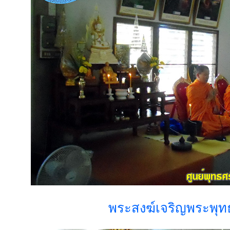
พระสงฆ์เจริญพระพุท