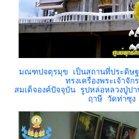
มณฑปจตุรมุข เป็นสถานที่ประดิษ
ทรงเครื่องพระเจ้าจัก
สมเด็จองค์ปัจจุบัน รูปหล่อหลวงปู่
ฤาษี วัดท่าซุง