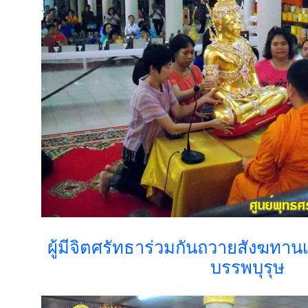
ผู้มีจิตศรัทธาร่วมกันถวายสังฆทานเพ
บรรพบุรุษ