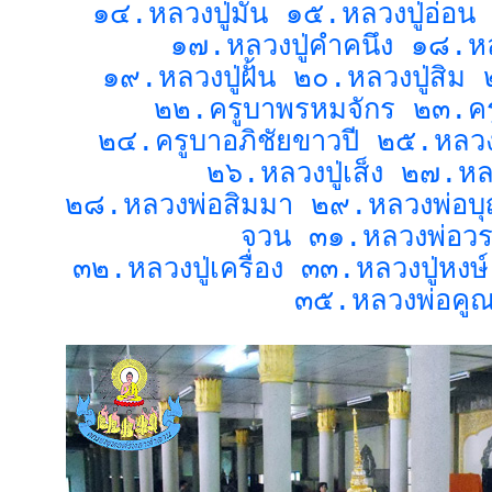
๑๔.หลวงปู่มั่น ๑๕.หลวงปู่อ่อน
๑๗.หลวงปู่คำคนึง ๑๘.หล
๑๙.หลวงปู่ฝั้น ๒๐.หลวงปู่สิม 
๒๒.ครูบาพรหมจักร ๒๓.คร
๒๔.ครูบาอภิชัยขาวปี ๒๕.หลว
๒๖.หลวงปู่เส็ง ๒๗.หลว
๒๘.หลวงพ่อสิมมา ๒๙.หลวงพ่อบุ
จวน ๓๑.หลวงพ่อว
๓๒.หลวงปู่เครื่อง ๓๓.หลวงปู่หง
๓๕.หลวงพ่อคู