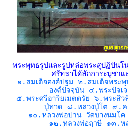
พระพุทธรูปและรูปหล่อพระสุปฏิปันโนที
ศรัทธาได้สักการะบูชาแ
๑.สมเด็จองค์ปฐม ๒.สมเด็จพระพุ
องค์ปัจจุบัน ๔.พระปัจเจ
๕.พระศรีอาริยเมตตรัย ๖.พระสีว
ปู่ทวด ๘.หลวงปู่โต ๙.ครู
๑๐.หลวงพ่อปาน วัดบางนมโค
๑๒.หลวงพ่อฤาษี ๑๓.หลว