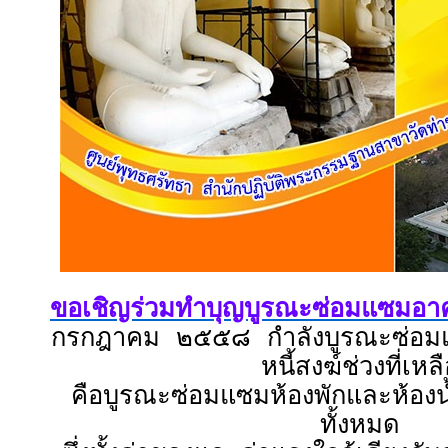
ขอเชิญร่วมทำบุญบูรณะซ่อมแซมอาค
กรกฎาคม ๒๕๕๘ กำลังบูรณะซ่อ
หนี้สงฆ์ช่วงที่เหล
คือบูรณะซ่อมแซมห้องพักและห้อง
ทั้งหมด