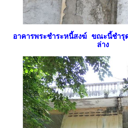
อาคารพระชำระหนี้สงฆ์ ขณะนี้ชำรุดม
ล่าง