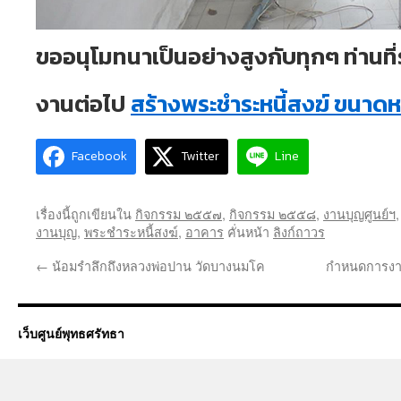
ขออนุโมทนาเป็นอย่างสูงกับทุกๆ ท่านที
งานต่อไป
สร้างพระชำระหนี้สงฆ์ ขนาดห
Facebook
Twitter
Line
เรื่องนี้ถูกเขียนใน
กิจกรรม ๒๕๕๗
,
กิจกรรม ๒๕๕๘
,
งานบุญศูนย์ฯ
งานบุญ
,
พระชำระหนี้สงฆ์
,
อาคาร
คั่นหน้า
ลิงก์ถาวร
←
น้อมรำลึกถึงหลวงพ่อปาน วัดบางนมโค
กำหนดการงา
เว็บศูนย์พุทธศรัทธา