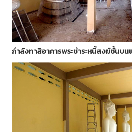
กำลังทาสีอาคารพระชำระหนี้สงฆ์ชั้นบนแ