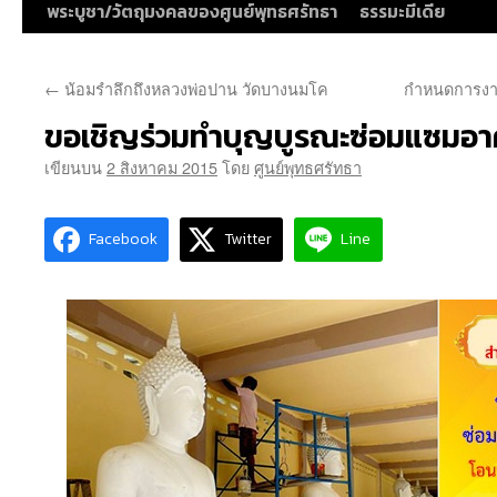
พระบูชา/วัตถุมงคลของศูนย์พุทธศรัทธา
ธรรมะมีเดีย
←
น้อมรำลึกถึงหลวงพ่อปาน วัดบางนมโค
กำหนดการงา
ขอเชิญร่วมทำบุญบูรณะซ่อมแซมอาค
เขียนบน
2 สิงหาคม 2015
โดย
ศูนย์พุทธศรัทธา
Facebook
Twitter
Line