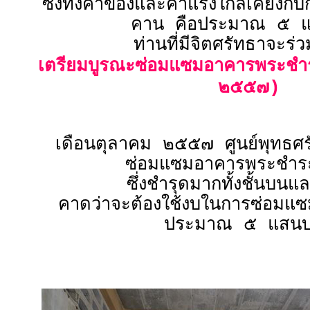
ซึ่งทั้งค่าของและค่าแรงใกล้เคียงก
คาน คือประมาณ ๕ 
ท่านที่มีจิตศรัทธาจะร่
เตรียมบูรณะซ่อมแซมอาคารพระชำร
๒๕๕๗)
เดือนตุลาคม ๒๕๕๗ ศูนย์พุทธศร
ซ่อมแซมอาคารพระชำระห
ซึ่งชำรุดมากทั้งชั้นบนแล
คาดว่าจะต้องใช้งบในการซ่อมแ
ประมาณ ๕ แสน