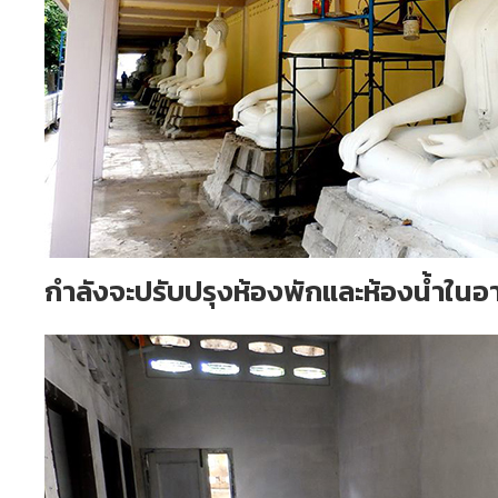
กำลังจะปรับปรุงห้องพักและห้องน้ำในอ