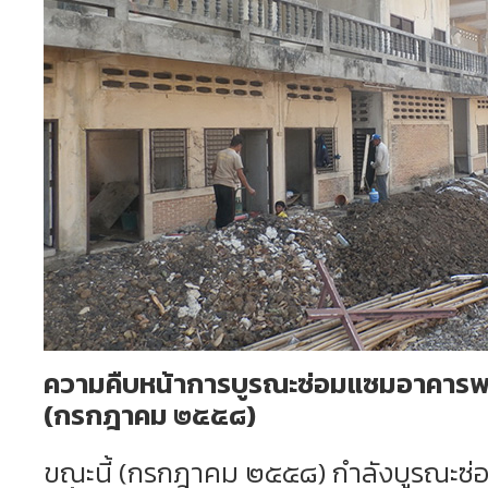
ความคืบหน้าการบูรณะซ่อมแซมอาคารพร
(กรกฎาคม ๒๕๕๘)
ขณะนี้ (กรกฎาคม ๒๕๕๘) กำลังบูรณะซ