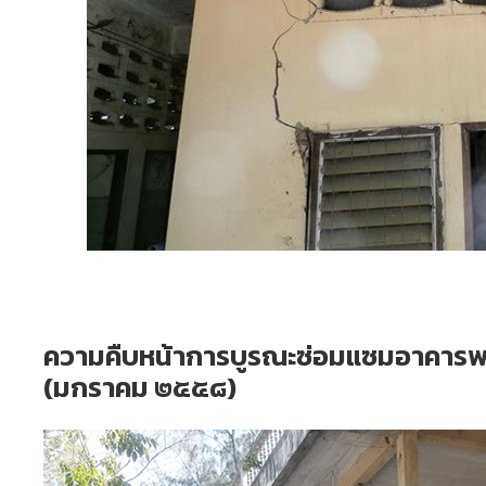
ความคืบหน้าการบูรณะซ่อมแซมอาคารพร
(มกราคม ๒๕๕๘)