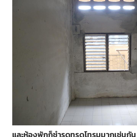
และห้องพักก็ชำรุดทรุดโทรมมากเช่นกัน