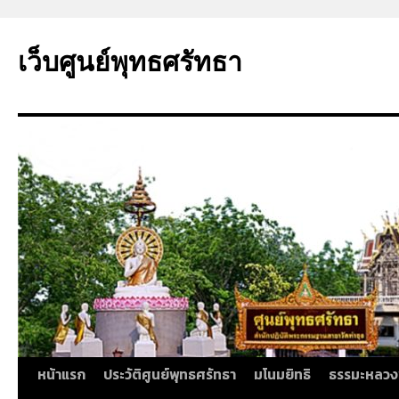
ข้าม
ไป
เว็บศูนย์พุทธศรัทธา
ยัง
เนื้อหา
หน้าแรก
ประวัติศูนย์พุทธศรัทธา
มโนมยิทธิ
ธรรมะหลวง