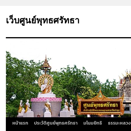
ข้าม
ไป
เว็บศูนย์พุทธศรัทธา
ยัง
เนื้อหา
หน้าแรก
ประวัติศูนย์พุทธศรัทธา
มโนมยิทธิ
ธรรมะหลวง