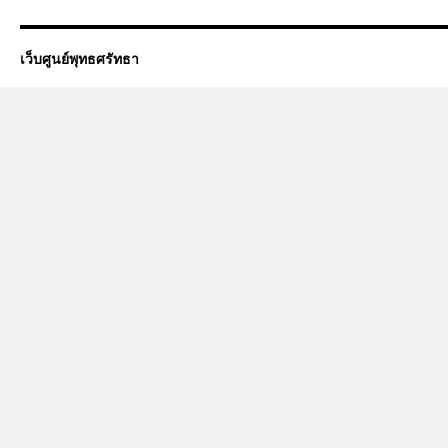
เว็บศูนย์พุทธศรัทธา