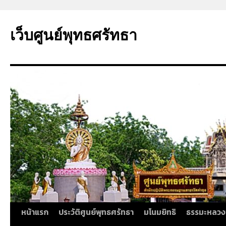
ข้าม
ไป
เว็บศูนย์พุทธศรัทธา
ยัง
เนื้อหา
หน้าแรก
ประวัติศูนย์พุทธศรัทธา
มโนมยิทธิ
ธรรมะหลวง