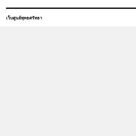
เว็บศูนย์พุทธศรัทธา