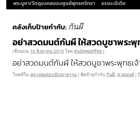
พระบูชา/วัตถุมงคลของศูนย์พุทธศรัทธา
ธรรมะมีเดีย
กันผี
คลังเก็บป้ายกำกับ:
อย่าสวดมนต์กันผี ให้สวดบูชาพระพุท
เขียนบน
10 สิงหาคม 2015
โดย
ศูนย์พุทธศรัทธา
อย่าสวดมนต์กันผี ให้สวดบูชาพระพุทธเจ
โพสท์ใน
หลวงพ่อตอบปัญหาธรรม
|
ติดป้ายกำกับ
กันผี
,
สวดมนต์
|
ป