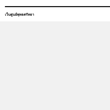
เว็บศูนย์พุทธศรัทธา