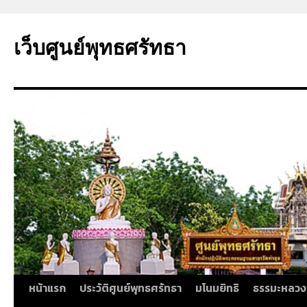
ข้าม
ไป
เว็บศูนย์พุทธศรัทธา
ยัง
เนื้อหา
หน้าแรก
ประวัติศูนย์พุทธศรัทธา
มโนมยิทธิ
ธรรมะหลวง