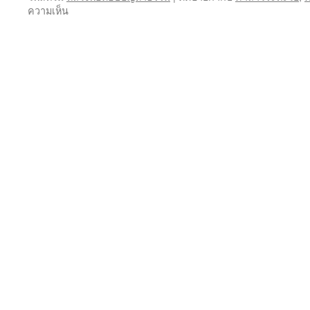
บน
ความเห็น
อานิสงส์
คาถา
พระ
ปัจเจก
โพธิ์