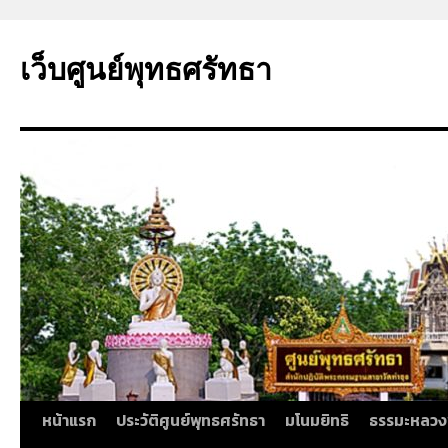
ข้าม
ไป
เว็บศูนย์พุทธศรัทธา
ยัง
เนื้อหา
หน้าแรก
ประวัติศูนย์พุทธศรัทธา
มโนมยิทธิ
ธรรมะหลวง