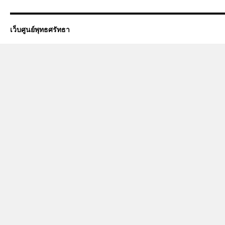
เว็บศูนย์พุทธศรัทธา