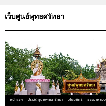
ข้าม
ไป
เว็บศูนย์พุทธศรัทธา
ยัง
เนื้อหา
หน้าแรก
ประวัติศูนย์พุทธศรัทธา
มโนมยิทธิ
ธรรมะหลวง