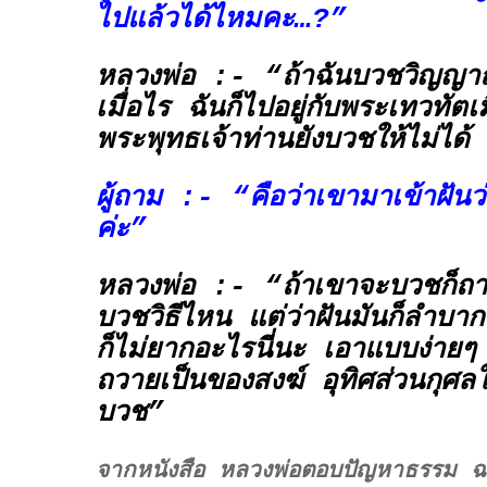
ไปแล้วได้ไหมคะ…?”
หลวงพ่อ :- “ถ้าฉันบวชวิญญา
เมื่อไร ฉันก็ไปอยู่กับพระเทวทัตเม
พระพุทธเจ้าท่านยังบวชให้ไม่ได
ผู้ถาม :- “คือว่าเขามาเข้าฝัน
ค่ะ”
หลวงพ่อ :- “ถ้าเขาจะบวชก็ถา
บวชวิธีไหน แต่ว่าฝันมันก็ลำบ
ก็ไม่ยากอะไรนี่นะ เอาแบบง่ายๆ
ถวายเป็นของสงฆ์ อุทิศส่วนกุศลใ
บวช”
จากหนังสือ หลวงพ่อตอบปัญหาธรรม ฉบ