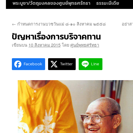
พระบูชา/วัตถุมงคลของศูนย์พุทธศรัทธา
ธรรมะมีเดีย
←
กำหนดการงานบวชวันแม่ ๘-๑๐ สิงหาคม ๒๕๕๘
อย่าส
ปัญหาเรื่องการบริจาคทาน
เขียนบน
10 สิงหาคม 2015
โดย
ศูนย์พุทธศรัทธา
Facebook
Twitter
Line