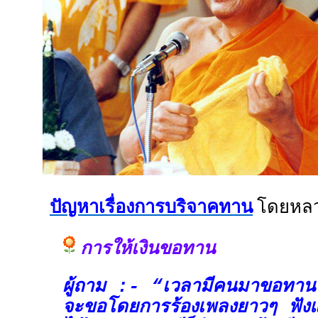
ปัญหาเรื่องการบริจาคทาน
โดยหลวง
การให้เงินขอทาน
ผู้ถาม :- “เวลามีคนมาขอทานห
จะขอโดยการร้องเพลงยาวๆ ฟังแ