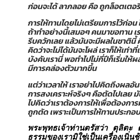
ก่อนจะได้
ลาภลอย
คือ ถูกล็อตเตอรี
การให้ทานโดยไม่เตรียมการไว้ก่อน ใ
ถ้าทำอย่างนี้เสมอๆ คนมาขอทาน เร
รีบควักเลย แล้วมันจะมีผลในชาตินี้ คื
คิดว่าจะไม่ได้มันจะโผล่ เราก็ให้เท่าที่
บังคับเรานี่ พอทำไปไม่กี่ปีก็เริ่มให้
มีการคล่องตัวมากขึ้น
แต่ว่าเวลาให้ เราอย่าไปคิดถึงผลอันน
การสงเคราะห์จริงๆ คือตัดไปเลย มันไ
ไปคิดว่าเราต้องการให้เพื่อต้อง
ถูกตัด เพราะเป็นการให้ทานประกอ
พระพุทธเจ้าท่านตรัสว่า
ตุลิตะ 
ธรรมของเรามิใช่เป็นเครื่องเนิ่นช