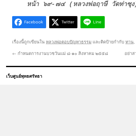
หน้า ๖๙-๗๔ (หลวงพ่อฤาษี วัดท่าซุง
Facebook
Twitter
Line
เรื่องนี้ถูกเขียนใน
หลวงพ่อตอบปัญหาธรรม
และติดป้ายกำกับ
ทาน
,
←
กำหนดการงานบวชวันแม่ ๘-๑๐ สิงหาคม ๒๕๕๘
อย่าส
เว็บศูนย์พุทธศรัทธา