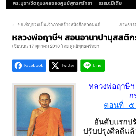
พระบูชา/วัตถุมงคลของศูนย์พุทธศรัทธา
ธรรมะมีเดีย
←
ขอเชิญร่วมเป็นเจ้าภาพสร้างหนังสือสวดมนต์
ภาพธรรม
หลวงพ่อฤาษีฯ สอนอานาปานุสสติ
เขียนบน
17 ตุลาคม 2010
โดย
ศูนย์พุทธศรัทธา
Facebook
Twitter
Line
หลวงพ่อฤาษี
ก
ตอนที่ 
อันดับแรกปรั
ปรับปรุงศีลดีแล