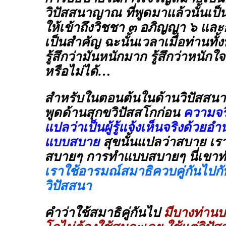
วิปัสสนาญาณ ที่พูดมาแล้วนั้นเป
ให้เข้าถึงวิชชา ๓ อภิญญา ๖ และ
เป็นสำคัญ ฉะนั้นเวลาเมื่อท่านทั้
รู้สึกว่ามันหนักมาก รู้สึกว่าหนัก
หรือไม่ได้…
สำหรับในตอนต้นในด้านวิปัสสน
พูดด้านสุกขวิปัสสโกก่อน
ความจริ
แปลว่าเป็นผู้รู้แจ้งเห็นจริงด้ว
แบบสบาย
สุขนั้นแปลว่าสบาย เร
สบายๆ การทำแบบสบายๆ นี่เขาทำแ
เราใช้อารมณ์สมาธิควบคู่กันไป
วิปัสสนา
คำว่าใช้สมาธิคู่กันไป
มีบางท่านบ