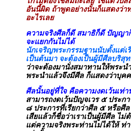
โกไม่ต้องใช้สมถะเลย ใช้แต่วิป
อันนี้ผิด ถ้าพูดอย่างนั้นก็แสดงว่าท
อะไรเลย
ความจริงศีลก็ดี สมาธิก็ดี ปัญญาก
จะแยกกันไม่ได้
นักเจริญพระกรรมฐานนับตั้งแต่เร
เป็นต้นมา จะต้องเป็นผู้มีศีลบริสุทธ
ว่าจะต้องมานั่งสมาทานให้พระนำก
พระนำแล้วจึงมีศีล ก็แสดงว่าบุคคล
ศีลนั้นอยู่ที่ใจ คือความงดเว้นเท่าน
สามารถงดเว้นปัญจเวร ๕ ประการ
๘ ประการที่เรียกว่าศีล ๕ หรือศี
เสียแล้วก็ชื่อว่าเราเป็นผู้มีศีล ไม
แต่ความจริงพระท่านไม่ได้ให้ ท่