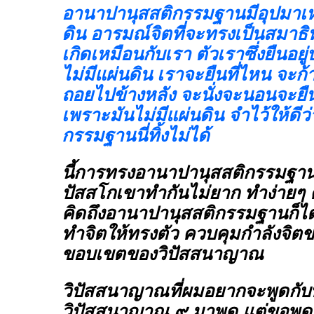
อานาปานุสสติกรรมฐานมีอุปมาเหม
ดิน อารมณ์จิตที่จะทรงเป็นสมาธิ
เกิดเหมือนกับเรา ตัวเราซึ่งยืนอยู
ไม่มีแผ่นดิน เราจะยืนที่ไหน จะก
ถอยไปข้างหลัง จะนั่งจะนอนจะยืนจ
เพราะมันไม่มีแผ่นดิน
จำไว้ให้ดี
กรรมฐานนี่ทิ้งไม่ได้
นี้การทรงอานาปานุสสติกรรมฐาน
ปัสสโกเขาทำกันไม่ยาก ทำง่ายๆ 
คิดถึงอานาปานุสสติกรรมฐานก็ไ
ทำจิตให้ทรงตัว ควบคุมกำลังจิตข
ขอบเขตของวิปัสสนาญาณ
วิปัสสนาญาณที่ผมอยากจะพูดกับท่
วิปัสสนาญาณ ๙ มาพูด แต่ขอพูด