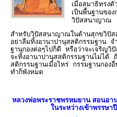
เมื่อสมาธิทรงตั
เป็นพื้นฐานขอ
วิปัสสนาญาณ
สำหรับวิปัสสนาญาณในด้านสุกขวิปัส
อย่าลืมทิ้งอานาปานุสสติกรรมฐาน จำ
ฐานกองต่อๆไปก็ดี หรือว่าจะเจริญวิ
จะทิ้งอานาปานุสสติกรรมฐานไม่ได้ ถ้
สติกรรมฐานเมื่อไหร่ กรรมฐานกองอื่
ทำก็พังหมด
หลวงพ่อพระราชพรหมยาน สอนอาน
ในระหว่างเข้าพรรษาป