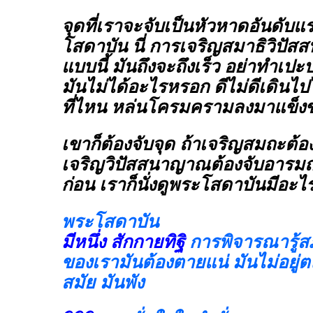
จุดที่เราจะจับเป็นหัวหาดอันดับแ
โสดาบัน นี่ การเจริญสมาธิวิปัสส
แบบนี้ มันถึงจะถึงเร็ว อย่าทำเป
มันไม่ได้อะไรหรอก ดีไม่ดีเดินไปไม่
ที่ไหน หล่นโครมครามลงมาแข็ง
เขาก็ต้องจับจุด ถ้าเจริญสมถะต
เจริญวิปัสสนาญาณต้องจับอารมณ
ก่อน เราก็นั่งดูพระโสดาบันมีอะไ
พระโสดาบัน
มีหนึ่ง สักกายทิฐิ
การพิจารณารู้ส
ของเรามันต้องตายแน่ มันไม่อย
สมัย มันพัง