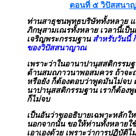
ตอนที่ ๕ วิปัสสน
ท่านสาธุชนพุทธบริษัททั้งหลาย 
ภิกษุสามเณรทั้งหลาย เวลานี้เป็นเ
เจริญพระกรรมฐาน
สำหรับวันนี้
ของวิปัสสนาญาณ
เพราะว่าในอานาปานุสสติกรรมฐาน
ด้านสมถภาวนาพอสมควร ถ้าจะถา
หรือยัง ก็ต้องตอบว่าพูดมันไม่จบ
นาปานุสสติกรรมฐาน เราก็ต้องพูด
ก็ไม่จบ
เป็นอันว่าขออธิบายเฉพาะหลักใหญ
นอกจากนั้น ขอให้ท่านทั้งหลายใ
เอาเองด้วย เพราะว่าการปฏิบัติไ