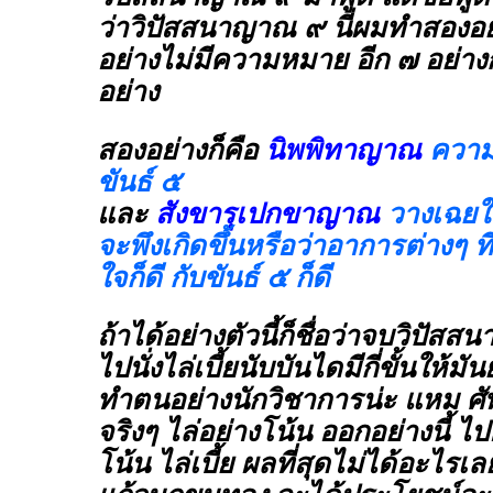
ว่าวิปัสสนาญาณ ๙ นี่ผมทำสองอย่า
อย่างไม่มีความหมาย อีก ๗ อย่าง
อย่าง
สองอย่างก็คือ
นิพพิทาญาณ
ความ
ขันธ์ ๕
และ
สังขารุเปกขาญาณ
วางเฉยใน
จะพึงเกิดขึ้นหรือว่าอาการต่างๆ ที่
ใจก็ดี กับขันธ์ ๕ ก็ดี
ถ้าได้อย่างตัวนี้ก็ชื่อว่าจบวิปัส
ไปนั่งไล่เบี้ยนับบันไดมีกี่ขั้นให้ม
ทำตนอย่างนักวิชาการน่ะ แหม ศัพ
จริงๆ ไล่อย่างโน้น ออกอย่างนี้ ไป
โน้น ไล่เบี้ย ผลที่สุดไม่ได้อะไร