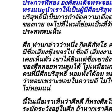
ประการที่สอง องค์สมเด็จพระจ
ทรงแนะนำเราให้เป็นผู้มีศีลบริสุทธ
บริสุทธิ์นี่เป็นการกำจัดความเดื
ของกาย จะไปที่ไหนก็ย่อมเป็นที่รั
ประสพพบเห็น
ศีล ท่านกล่าวว่าหนึ่ง กิตติสัทโธ คนท
มีชื่อเสียงฟุ้งขจรไป ชื่อดี เสียง
เคยเห็นตัว เขาได้ยินแต่ชื่อเขายัง
ของศีลลอยทวนลมได้ ไม่เหมือนก
คนที่มีศีลบริสุทธิ์ หอมทั้งใต้ลม ห
ว่าหอมเพราะหอมในความดี ไม่ใช่
ไม่หอมแน่
นี้ในเมื่อเราเห็นว่าศีลดี ก็ทรงศีลให
ระมัดระวังอยู่ในศีล ถ้าหากเราคิด