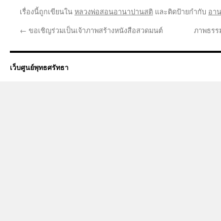
เรื่องนี้ถูกเขียนใน
หลวงพ่อสอนอานาปานสติ
และติดป้ายกำกับ
อาน
←
ขอเชิญร่วมเป็นเจ้าภาพสร้างหนังสือสวดมนต์
ภาพธรรม
เว็บศูนย์พุทธศรัทธา