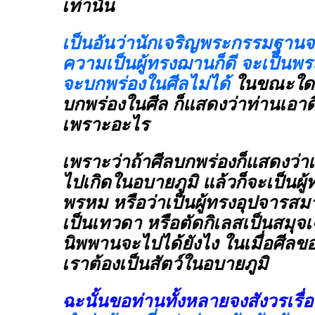
เท่านั้น
เป็นอันว่านักเจริญพระกรรมฐานจะ
ความเป็นผู้ทรงฌานก็ดี จะเป็นพระอ
จะบกพร่องในศีลไม่ได้
ในขณะใดชื่
บกพร่องในศีล ก็แสดงว่าท่านเอาดีไม
เพราะอะไร
เพราะว่าถ้าศีลบกพร่องก็แสดงว่า
ไปเกิดในอบายภูมิ แล้วก็จะเป็นผู
พรหม หรือว่าเป็นผู้ทรงอุปจารสม
เป็นเทวดา หรือตัดกิเลสเป็นสมุ
นิพพานจะไปได้ยังไง ในเมื่อศีลข
เราต้องเป็นสัตว์ในอบายภูมิ
ฉะนั้นขอท่านทั้งหลายจงสังวรเรื่