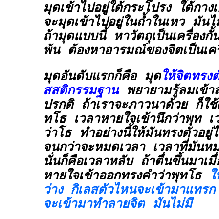
มุดเข้าไปอยู่ใต้กระโปรง ใต้กางเก
จะมุดเข้าไปอยู่ในถ้ำในเหว มัน
ถ้ามุดแบบนี้ หาวัตถุเป็นเครื่องกั้น
พ้น ต้องหาอารมณ์ของจิตเป็นเครื่
มุดอันดับแรกก็คือ มุด
ให้จิตทรงต
สสติกรรมฐาน
พยายามรู้ลมเข้าล
ปรกติ ถ้าเราจะภาวนาด้วย ก็ใช้ศั
ทโธ เวลาหายใจเข้านึกว่าพุท 
ว่าโธ ทำอย่างนี้ให้มันทรงตัวอยู่
จนกว่าจะหมดเวลา เวลาที่มันหม
นั่นก็คือเวลาหลับ ถ้าตื่นขึ้นมาเมื
หายใจเข้าออกทรงคำว่าพุทโธ
ใ
ว่าง กิเลสตัวไหนจะเข้ามาแทรก 
จะเข้ามาทำลายจิต มันไม่มี