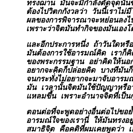
ทรงฌาน มันจะมีกำลังตัดจุดนั้น
ต้องไปวิตกกังวลว่า วันนี้เราไม
ผลของการพิจารณาจะหย่อนลงไปไ
เพราะว่าจิตมันทำกิจของมันเองโ
และอีกประการหนึ่ง ถ้าวันใดหรื
มันต้องการใช้อารมณ์คิด เราก็ค
ของพระกรรมฐาน อย่าคิดให้นอก
อยากจะคิดก็ปล่อยคิด บางทีมันก
จนกระทั่งไม่อยากจะมาจับอารมณ์
มัน เวลานั้นจิตมันใช้ปัญญาหรือ
แหลมขึ้น เพราะอำนาจจิตที่เป็น
ตอนต่อที่จะพูดอย่างอื่นต่อไปขอย้
อารมณ์ใจของเรานี่ ให้มันทรงอย
สมาธิจิต คือคติที่ผมเคยพูดว่า เ