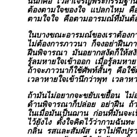
นั่นก็คือ เวลาเจริญพระกรรมฐาน 
ต้องตามใจของใจ แปลกไหม คือว
ตามใจใจ คือตามอารมณ์ที่มันต้
ในบางขณะอารมณ์ของเราต้องกา
ไม่ต้องการภาวนา ก็จงอย่าฝืนภา
ฝืนพิจารณา มันอยากสงัดก็ให้สง
รู้ลมหายใจเข้าออก เมื่อรู้ลมหา
ถ้าจะภาวนาก็ใช้ศัพท์สั้นๆ คือใช้
เวลาหายใจเข้านึกว่าพุท เวลาห
ถ้ามันไม่อยากจะขยับเขยื้อน ไม่
ด้านพิจารณาก็ปล่อย อย่าฝืน ถ้า
ในเมื่อมันเป็นฌาน ก่อนที่มันจะเ
ไว้ยังไง ตั้งใจคิดไว้ว่ากามฉันทะ
กลิ่น รสและสัมผัส เราไม่พึงปร