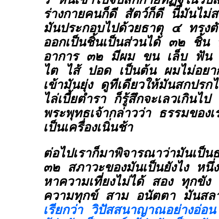
รึ หันเข้าไปจับสักกายทิฏฐิในวิ
ร่างกายคนก็ดี สัตว์ก็ดี นี่มันไม
มันประกอบไปด้วยธาตุ ๔ ทรงตั
ออกเป็นชิ้นเป็นส่วนได้ ๓๒ ชิ้น ที
อาการ ๓๒ มีผม ขน เล็บ ฟัน หน
ไต ไส้ ปอด เป็นต้น ผมไม่อย
เข้ามันยุ่ง ดูทีเดียวให้มันสกปร
ไล่เบี้ยตำรา ก็รู้สึกจะเลวเกินไป
พระพุทธเจ้ากล่าวว่า ธรรมของเร
เป็นเครื่องเนิ่นช้า
ต่อไปเราก็มาพิจารณาว่ามันเป็น
๓๒ สภาวะของมันเป็นยังไง หนึ่ง
หาความเที่ยงไม่ได้ สอง ทุกขัง
ความทุกข์ สาม อนัตตา มันสล
เรียกว่า วิปัสสนาญาณอย่างอ่อน รู