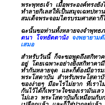
พระพุทธเจ้า เมื่อพระองค์ทรงยั
ทำลายกิเลสให้เป็นสมุจเฉทปหาน
สมเด็จพระจอมไตรบรมศาสดาก็ไ
ฉะนั้นขอท่านทั้งหลายจงจำพุทธภ
ตนา โจทยัตตานัง
จงพยายามตัก
เสมอ
สำหรับวันนี้ ก็จะขอพูดถึงสกิทาคา
อยู่ โดยเฉพาะอย่างยิ่งสกิทาคามี
ทำกันหลายจุด และก็ต้องมีอารมณ
พระโสดาบัน สำหรับพระโสดาบันนั่
ของง่ายๆ มีอะไรไม่ยาก ที่เรา
กันไว้ได้ก็เพราะใจของเรามันเลว
ไม่เลว พระโสดาบันก็เหมือนกับกล
เปลือกแล้ว และก็ใส่ปากอยู่แล้ว 