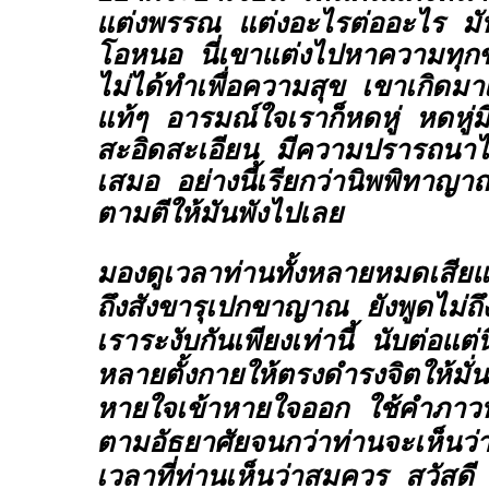
แต่งพรรณ แต่งอะไรต่ออะไร มั
โอหนอ นี่เขาแต่งไปหาความทุกข์ก
ไม่ได้ทำเพื่อความสุข เขาเกิดมาเ
แท้ๆ อารมณ์ใจเราก็หดหู่ หดหู่
สะอิดสะเอียน มีความปรารถนาไม่
เสมอ อย่างนี้เรียกว่านิพพิทาญาณ
ตามตีให้มันพังไปเลย
มองดูเวลาท่านทั้งหลายหมดเสีย
ถึงสังขารุเปกขาญาณ ยังพูดไม่ถึง 
เราระงับกันเพียงเท่านี้ นับต่อแต่น
หลายตั้งกายให้ตรงดำรงจิตให้มั่
หายใจเข้าหายใจออก ใช้คำภา
ตามอัธยาศัยจนกว่าท่านจะเห็นว่
เวลาที่ท่านเห็นว่าสมควร สวัสดี