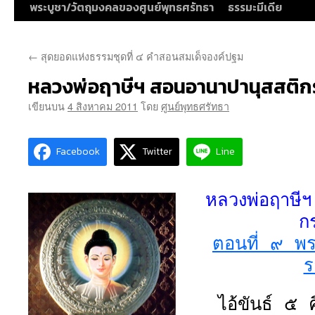
พระบูชา/วัตถุมงคลของศูนย์พุทธศรัทธา
ธรรมะมีเดีย
←
สุดยอดแห่งธรรมชุดที่ ๔ คำสอนสมเด็จองค์ปฐม
หลวงพ่อฤาษีฯ สอนอานาปานุสสติ
เขียนบน
4 สิงหาคม 2011
โดย
ศูนย์พุทธศรัทธา
Facebook
Twitter
Line
หลวงพ่อฤาษี
ก
ตอนที่ ๙ พ
ร
ไอ้ขันธ์ ๕ 