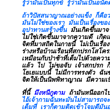
รู้ว่ามันเป็นทุกข์ รู้ว่ามันเป็นอนั
ถ้าวิปัสสนาญาณอย่างแข็ง ก็คือว่
มันไม่ใช่ของเรา มันเป็นเรื่องข
อุปาทานสร้างขึ้น
มันเกิดขึ้นมา
ไม่ใช่เกิดขึ้นมาจากความดี เกิดแ
จิตที่มาสถิตในกายนี้ ไม่เป็นเรื่
ร่างหรือบ้านเรือนที่สกปรกโสโค
เหมือนกับป่าช้าที่เต็มไปด้วยควา
แล้ว ไป ไม่ขอจับ เจ้าสกปรก ก
โยเยแบบนี้ ไม่มีการทรงตัว ฉัน
จิตให้เป็นนิพพิทาญาณ มีความเบื
ที่นี้
มึงหนีกูตาม
ถ้ามันหนีออกไ
ไอ้เจ้ากามฉันทะมันไม่สามารถจะเ
เต็มที่ เราก็ตามติดเข้าโจมตีมัน