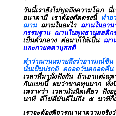
วันนี้เรายังไม่พูดถึงความโลภ นี่
อนาคามี เราต้องตัดตรงนี้
ทำอา
ฌาน
ฌานในอะไร
ฌานในอานา
กรรมฐาน ฌานในพุทธานุสสติก
เป็นตัวกลาง ต่อมาก็ให้เป็น
ฌาน
และกายคตานุสสติ
คำว่าฌานหมายถึงว่าอารมณ์ชิน ม
นั้นเป็นปรกติ ตลอดวันตลอดคืน
เวลาที่มานั่งฟังกัน ถ้าเอาแต่เฉพา
กันแบบนี้ ผมว่าขาดทุนมาก ทั้งน
เพราะว่า เวลามันนิดเดียว ฟังอย
นาที ดีไม่ดีมันดีไม่ถึง ๕ นาทีก็
เราจะต้องพิจารณาหาความจริงว่