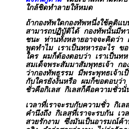
ใกล้ชิดทำลายให้หมด
ถ้ากองทัพใดกองทัพหนึ่งใช้คติแบบ
สามารถปฏิบัติได้ กองทัพนั้นมีท
ชนะ ท่านทั้งหลายอาจจะคิดว่า ผม
พูดทำไม เราเป็นทหารอะไร ขอ
ใคร ผมก็ต้องตอบว่า เราเป็นทห
สมเด็จพระสัมมาสัมพุทธเจ้า กองท
ว่ากองทัพธรรม มีพระพุทธเจ้าเ
กับใครยังงั้นหรือ ผมก็ขอตอบว่
ชั่วคือกิเลส กิเลสก็คือความชั่วนั่
เวลาที่เราจะรบกับความชั่ว กิเลสม
คำนึงถึง กิเลสที่เราจะรบกัน เวลา
สวยรักงาม ซึ่งมันเป็นอารมณ์ค้