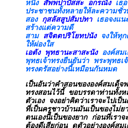
หนึ่ง
สัพพปาปัสสะ อกรณัง
เธอ
ประชาชนทั้งหลายให้ละความชั่วท
สอง
กุสลัสสูปสัมปทา
เธอจงแนะ
สร้างแต่ความดี
สาม
สจิตตปริโยทปนัง
จงให้ทุ
ให้ผ่องใส
เอตัง พุทธานะสาสะนัง
องค์สมเด
พุทธเจ้าทรงยืนยันว่า พระพุทธเจ
ทรงตรัสอย่างนี้เหมือนกันหมด
เป็นอันว่าคำสอนขององค์สมเด็จพ
ทรงสอนไว้นี้ ขอบรรดาท่านทั้ง
ตัวเอง จงอย่าคิดว่าเราจะไปเป็
ที่เป็นครูชาวบ้านมันเป็นของไม่ยา
ตนเองนี่เป็นของยาก ก่อนที่เราจ
ต้องดีเสียก่อน ดูตัวอย่างองค์สม