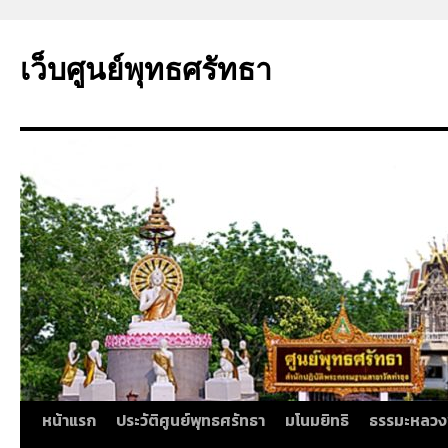
ข้าม
ไป
เว็บศูนย์พุทธศรัทธา
ยัง
เนื้อหา
หน้าแรก
ประวัติศูนย์พุทธศรัทธา
มโนมยิทธิ
ธรรมะหลวง