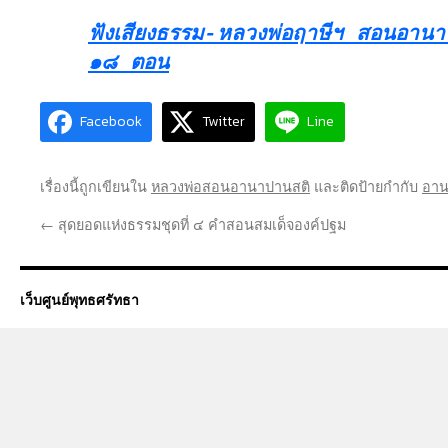
ฟังเสียงธรรม-หลวงพ่อฤาษีฯ สอนอานา
๑๘ ตอน
Facebook
Twitter
Line
เรื่องนี้ถูกเขียนใน
หลวงพ่อสอนอานาปานสติ
และติดป้ายกำกับ
อาน
←
สุดยอดแห่งธรรมชุดที่ ๔ คำสอนสมเด็จองค์ปฐม
เว็บศูนย์พุทธศรัทธา