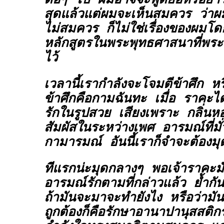
ต่อๆ ไป ผมอาจจะพูดย่อหรือยา
สุดแล้วแต่ผมจะเห็นสมควร ว่าผ
ไม่สมควร ก็ไม่ใช่เรื่องของผมโดย
หลักสูตรในพระพุทธศาสนาที่พระ
ไว้
เวลานี้เรากำลังจะโจมตีข้าศึก หร
ข้าศึกคือกามฉันทะ เมื่อ ราคะไ
รักในรูปสวย เสียงเพราะ กลิ่น
สัมผัสในระหว่างเพศ อารมณ์ที่มั่
กามารมณ์ อันนี้เราก็จำจะต้องมุ
ทีแรกน่ะมุดกลางๆ พอเจ้าราคะมั
อารมณ์รักตามที่กล่าวแล้ว ย้ำกัน
ถ้ามันจะมาจะทำยังไง หรือว่ามันยั
ถูกต้องก็คือรักษาอานาปานุสสติก