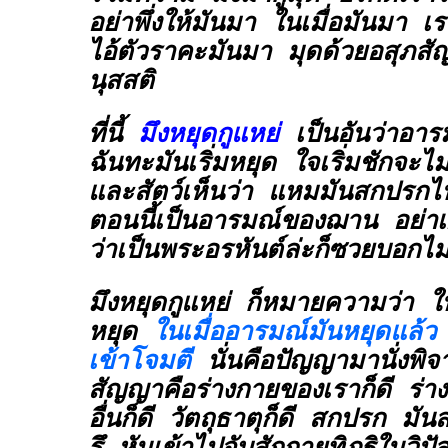
อย่าพึ่งให้มันมา ในเมื่อมันมา เรา
ไอ้ตัวราคะมันมา มุดด้วยอสุภ
นุสสติ
ที่นี้
มึงหยุดกูแหย่
เป็นอันว่าอา
ฉันทะมันเริ่มหยุด ใจเริ่มชักจะ
และสัตว์เห็นว่า แหมมันสกปรกไ
ตอนนี้เป็นอารมณ์ของฌาน อย่าเ
ว่าเป็นพระอรหันต์ล่ะก็ซวยบอกไม่
มึงหยุดกูแหย่ ก็หมายความว่า ใ
หยุด
ในเมื่ออารมณ์มันหยุดแล้ว 
เข้าโจมตี
นั่นคือปัญญามานั่งพิ
สัญญาคือร่างกายของเราก็ดี ร่
อื่นก็ดี วัตถุธาตุก็ดี สกปรก มั