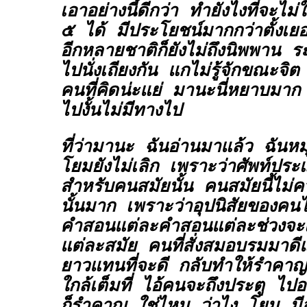
เอาอย่างนี้ดีกว่า
ทำยังไงที่จะไม่
๕ ได้
มีประโยชน์มากกว่าตั้งเยอ
อีกหลายชาติก็ยังไม่ถึงนิพพาน ร
ไปนั่งเถียงกัน แกไม่รู้จักขณะจิ
คนที่คิดน่ะแย่ มานะนี่หยาบมาก
ไปงั้นไม่มีทางไป
ที่ว่ามานะ ฉันอ่านมาแล้ว ฉันหม
โยมยังไม่เลิก เพราะว่าศัพท์ประ
สำหรับคนสมัยนั้น คนสมัยนี้ไม่ค
นั้นมาก เพราะว่าอุปนิสัยของคนไ
คำสอนแต่ละคำสอนแต่ละช่วงจะ
แต่ละสมัย คนที่สั่งสมอบรมมาดีแ
ยาวแทนที่จะดี กลับทำให้รำคา
ใกล้เต็มที่ ไอ้คนจะถึงประตู ไป
ก็รำคาญ ใช่ไหม…ว่าไง โยม มี