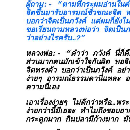
ผู้ถาม:- “ตามที่กระผมอ่านใน
จิตขึ้นมารับอารมณ์ชั่วขณะจิต
บอกว่าจิตเป็นภวังค์ แต่ผมก็ยังไม
ขอเรียนถามหลวงพ่อว่า จิตเป็น
ว่าอย่างไรครับ…?”
หลวงพ่อ:- “คำว่า
ภวังค์
นี่ก็
ส่วนมากคนมักเข้าใจกันผิด พอจิ
จิตทรงตัว บอกว่าเป็นภวังค์ อย่าง
ง่ายๆ อารมณ์ธรรมดานี่แหละ อา
ความนี่เอง
เอาเรื่องง่ายๆ ไม่ดีกว่าหรือ…พร
ง่ายกว่านี้มีเยอะ ทำไมถึงชอบยา
กระดูกมาก กินปลามีก้างมาก มัน