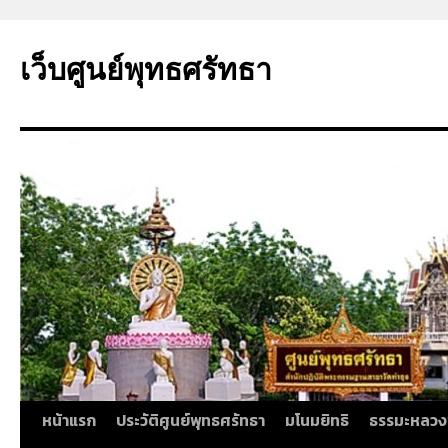
ข้าม
ไป
เว็บศูนย์พุทธศรัทธา
ยัง
เนื้อหา
หน้าแรก
ประวัติศูนย์พุทธศรัทธา
มโนมยิทธิ
ธรรมะหลวง