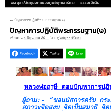
พระบูชา/วัตถุมงคลของศูนย์พุทธศรัทธา
ธรรมะมีเดีย
←
ปัญหาการปฏิบัติพระกรรมฐาน(๑)
ปัญหาการปฏิบัติพระกรรมฐาน(๒)
เขียนบน
4 มิถุนายน 2011
โดย
ศูนย์พุทธศรัทธา
Facebook
Twitter
Line
หลวงพ่อฤๅษี ตอบปัญหาการปฏิ
ผู้ถาม:- “ขอนมัสการครับ กร
สภาวะจิตสงบ จิตเป็นสมาธิ จิตเป